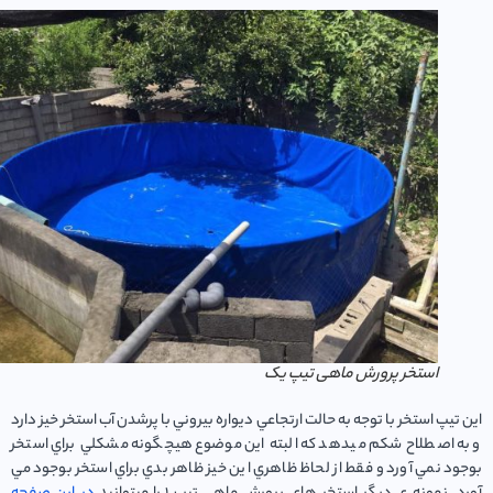
استخر پرورش ماهی تیپ یک
تيپ استخر با توجه به حالت ارتجاعي ديواره بيروني با پرشدن آب استخر خيز دارد
 اصطلاح شكم ميدهد كه البته اين موضوع هيچگونه مشكلي براي استخر
د نمي آورد و فقط از لحاظ ظاهري اين خيز ظاهر بدي براي استخر بوجود مي