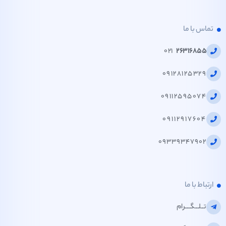
ماس با ما
021
26316855
09128125329
09112595074
09112917604
09339347902
تباط با ما
تــلـــگــــرام