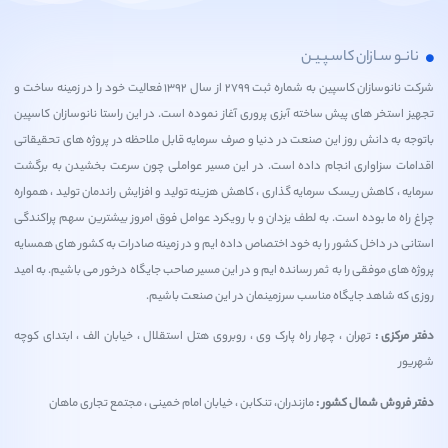
انـو سـازان کاسـپـیـن
شرکت نانوسازان کاسپین به شماره ثبت ۲۷۹۹ از سال ۱۳۹۲ فعالیت خود را در زمینه ساخت و
ز استخر های پیش ساخته آبزی پروری آغاز نموده است. در این راستا نانوسازان کاسپین
جه به دانش روز این صنعت در دنیا و صرف سرمایه قابل ملاحظه در پروژه های تحقیقاتی
امات سزاواری انجام داده است. در این مسیر عواملی چون سرعت بخشیدن به برگشت
یه ، کاهش ریسک سرمایه گذاری ، کاهش هزینه تولید و افزایش راندمان تولید ، همواره
 راه ما بوده است. به لطف یزدان و با رویکرد عوامل فوق امروز بیشترین سهم پراکندگی
نی در داخل کشور را به خود اختصاص داده ایم و در زمینه صادرات به کشور های همسایه
ه های موفقی را به ثمر رسانده ایم و در این مسیر صاحب جایگاه درخور می باشیم. به امید
ی که شاهد جایگاه مناسب سرزمینمان در این صنعت باشیم.
 مرکزی :
تهران ، چهار راه پارک وی ، روبروی هتل استقلال ، خیابان الف ، ابتدای کوچه
یور
ر فروش شمال کشور :
مازندران، تنکابن ، خیابان امام خمینی ، مجتمع تجاری ماهان