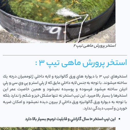
استخر پرورش ماهی تیپ 2
تخر پرورش ماهی تیپ 3 :
استخرهاي تيپ ٣ با ديواره هاي ورق گالوانيزه و لايه داخلي ژئوممبران درجه يك
ه ميشوند. با توجه به جنس لايه داخلي عايق كه از پلي استر و پي وي سي و پلي
لن ساخته ميشود فرسوده و پوسيده نميشود و همين خاصيت عمر اين
رها را بسيار بالا مييرد. اين تيپ استخر نه تنها مشكل خيز و شكم را ندارد بلكه
وجه به ديواره ورق گالوانيزه ورق داخلي از بيرون ديده نميشود و امكان ضربه
ن و آسيب ديدگي ندارد.
اين تيپ استخر ١٠ سال گارانتي و قابليت ترميم بسيار بالا دارد