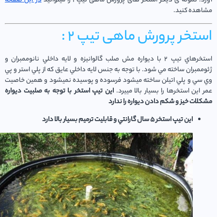
 نمونه ی دیگر استخر های پرورش ماهی تیپ 1 را میتوانید
در این صفحه
هده کنید.
تخر پرورش ماهی تیپ 2 :
استخرهاي تيپ ٢ با ديواره مش صلب گالوانيزه و لايه داخلي نانوممبران و
مبران ساخته مي شود. با توجه به جنس لايه داخلي عايق كه از پلي استر و پي
ي و پلي اتيلن ساخته ميشود فرسوده و پوسيده نميشود و همين خاصيت
اين استخرها را بسيار بالا مييرد.
اين تيپ استخر با توجه به صلبيت ديواره
ات خيز و شكم دادن ديواره را ندارد
اين تيپ استخر ٥ سال گارانتي و قابليت ترميم بسيار بالا دارد